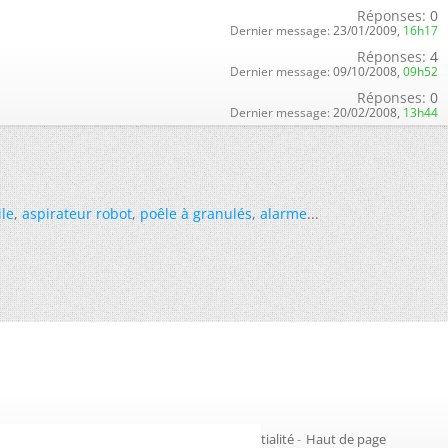
Réponses:
0
Dernier message:
23/01/2009,
16h17
Réponses:
4
Dernier message:
09/10/2008,
09h52
Réponses:
0
Dernier message:
20/02/2008,
13h44
ile
,
aspirateur robot
,
poêle à granulés
,
alarme
...
Gestion des cookies
-
Politique de confidentialité
-
Haut de page