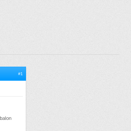
#1
 balon