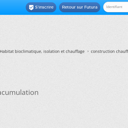
S'inscrire
Retour sur Futura

Habitat bioclimatique, isolation et chauffage
construction chauf
oacumulation