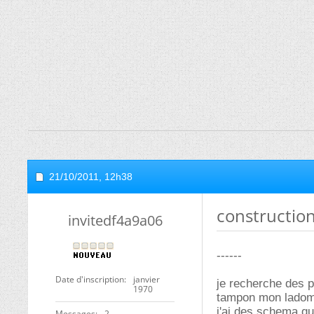
21/10/2011,
12h38
constructio
invitedf4a9a06
------
Date d'inscription
janvier
je recherche des 
1970
tampon mon ladoma
j'ai des schema q
Messages
2