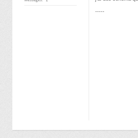
-----