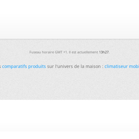
Fuseau horaire GMT +1. Il est actuellement
13h27
.
s
comparatifs produits
sur l'univers de la maison :
climatiseur mob
-
Futura
-
Archives
-
Conso
-