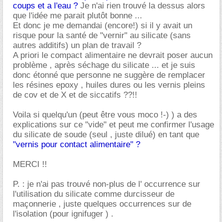
coups et a l'eau ?
Je n'ai rien trouvé la dessus alors
que l'idée me parait plutôt bonne ...
Et donc je me demandai (encore!) si il y avait un
risque pour la santé de "vernir" au silicate (sans
autres additifs) un plan de travail ?
A priori le compact alimentaire ne devrait poser aucun
problème , après séchage du silicate ... et je suis
donc étonné que personne ne suggère de remplacer
les résines epoxy , huiles dures ou les vernis pleins
de cov et de X et de siccatifs ??!!
Voila si quelqu'un (peut être vous moco !-) ) a des
explications sur ce "vide" et peut me confirmer l'usage
du silicate de soude (seul , juste dilué) en tant que
"vernis pour contact alimentaire" ?
MERCI !!
P. : je n'ai pas trouvé non-plus de l' occurrence sur
l'utilisation du silicate comme durcisseur de
maçonnerie , juste quelques occurrences sur de
l'isolation (pour ignifuger ) .