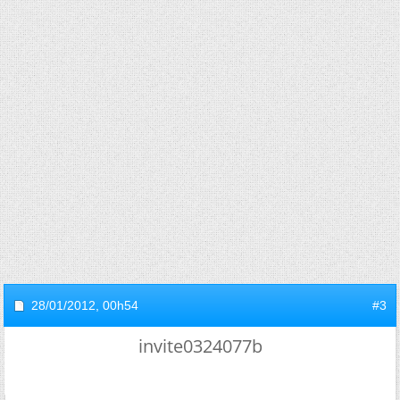
28/01/2012,
00h54
#3
invite0324077b