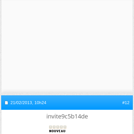
21/02/2013,
10h24
#12
invite9c5b14de