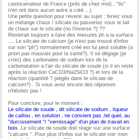
castoramateur de France (prés de chez moi) , "ils"
n'en ont dans aucun autre a coté ...)
Une petite question pour revenir au sujet : feriez vous
un mélange chaux / silicate ou passeriez vous le lait
de chaux sur le silicate (ou l'inverse ?) ??
Resterait toujours a faire des mesures ph a la surface
.... Le silicate de calcium (je n'est pas trouvé d'infos
sur son "ph") normalement créé est lui peut soluble (a
priori pas mauvais pour la santé?). Il se dégage (je
crois) des carbonates de sodium lors de la
carbonatation a l'air du silicate de soude (si il en reste
après la réaction CaCO3/Na2SiO3 ?) et lors de la
réaction (quantité ? piégés dans le silicate de
calcium?) . Si vous avez encore des réponses
n'hésitez pas !
Pour conclure, pour le moment :
Le silicate de soude , dit silicate de sodium , liqueur
de caillou , en solution , ne convient pas ,tel quel, au
"durcissement "/ "vernissage" d'un plan de travail en
bois
.Le silicate de soude doit réagir sur une surface
"calcaire " .Pour plus d'infos sur le silicate voir mon