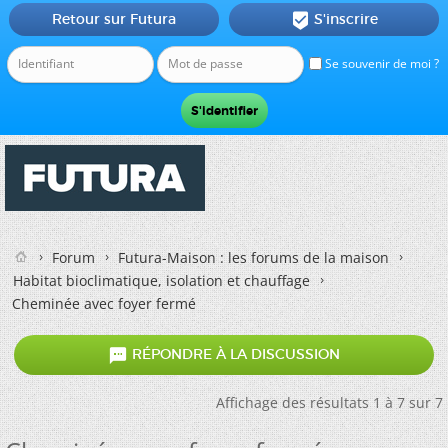
Retour sur Futura
S'inscrire

Se souvenir de moi ?
Forum
Futura-Maison : les forums de la maison
Habitat bioclimatique, isolation et chauffage
Cheminée avec foyer fermé

RÉPONDRE À LA DISCUSSION
Affichage des résultats 1 à 7 sur 7