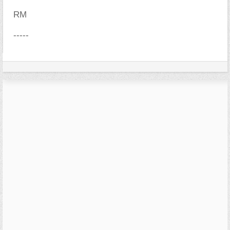
RM
-----