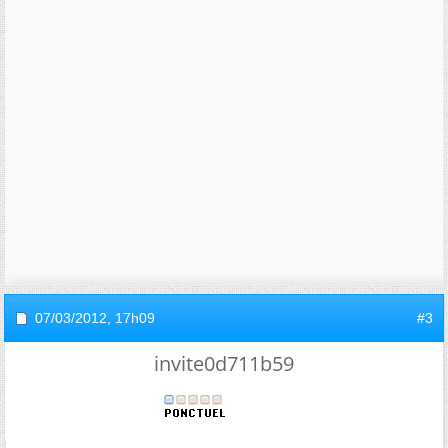
07/03/2012,
17h09
#3
invite0d711b59