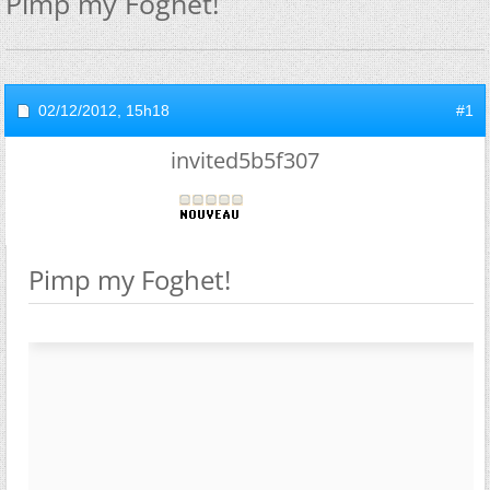
Pimp my Foghet!
02/12/2012,
15h18
#1
invited5b5f307
Pimp my Foghet!