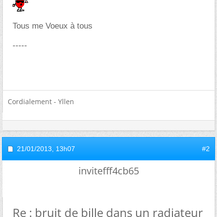
Tous me Voeux à tous
-----
Cordialement - Yllen
21/01/2013,
13h07
#2
invitefff4cb65
Re : bruit de bille dans un radiateur