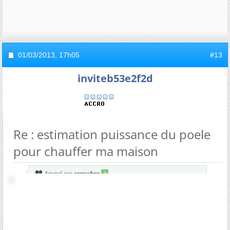
01/03/2013,
17h05
#13
inviteb53e2f2d
Re : estimation puissance du poele
pour chauffer ma maison
Envoyé par
cornychon
Il me semble voir une couche de briques pleines sur le
dessus de l’insert.
Tu parles de quoi là? Pas du chemisage du foyer en