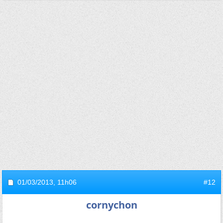
01/03/2013,
11h06
#12
cornychon