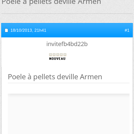
Poele à pellets deville Armen
18/10/2013,
21h41
#1
invitefb4bd22b
Poele à pellets deville Armen