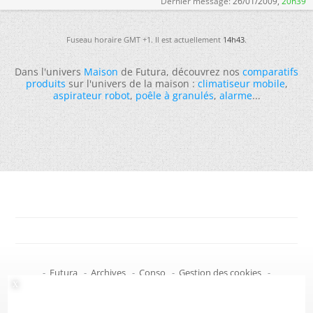
Dernier message:
26/01/2009,
20h39
Fuseau horaire GMT +1. Il est actuellement
14h43
.
Dans l'univers
Maison
de Futura, découvrez nos
comparatifs
produits
sur l'univers de la maison :
climatiseur mobile
,
aspirateur robot
,
poêle à granulés
,
alarme
...
-
Futura
-
Archives
-
Conso
-
Gestion des cookies
-
Politique de confidentialité
-
Haut de page