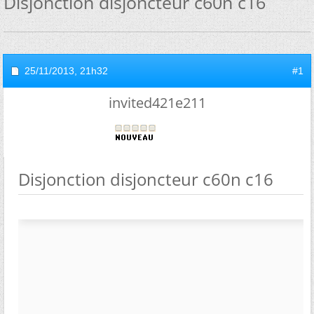
Disjonction disjoncteur c60n c16
25/11/2013,
21h32
#1
invited421e211
Disjonction disjoncteur c60n c16