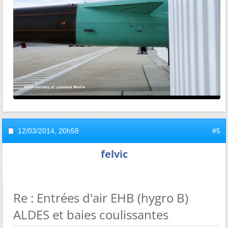
12/03/2014,
20h58
#5
felvic
Re : Entrées d'air EHB (hygro B)
ALDES et baies coulissantes