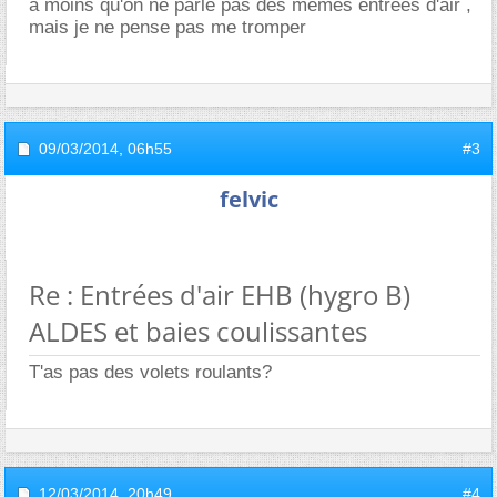
à moins qu'on ne parle pas des mêmes entrées d'air ,
mais je ne pense pas me tromper
09/03/2014,
06h55
#3
felvic
Re : Entrées d'air EHB (hygro B)
ALDES et baies coulissantes
T'as pas des volets roulants?
12/03/2014,
20h49
#4