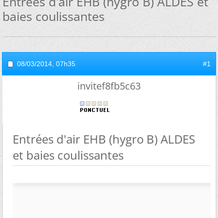
Entrées d'air EHB (hygro B) ALDES et
baies coulissantes
08/03/2014,
07h35
#1
invitef8fb5c63
Entrées d'air EHB (hygro B) ALDES
et baies coulissantes