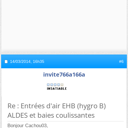
14/03/2014,
16h35
#6
invite766a166a
Re : Entrées d'air EHB (hygro B)
ALDES et baies coulissantes
Bonjour Cachou03,