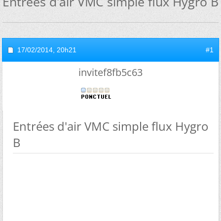
Entrées d'air VMC simple flux Hygro B
17/02/2014,
20h21
#1
invitef8fb5c63
Entrées d'air VMC simple flux Hygro
B