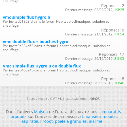
chauffage
Réponses:
2
Dernier message:
02/02/2012,
19h25
vmc simple flux hygro b
Par invited61863fd dans le forum Habitat bioclimatique, isolation et
chauffage
Réponses:
0
Dernier message:
21/01/2012,
17h54
vme double flux + bouches hygro
Par invite9e334d63 dans le forum Habitat bioclimatique, isolation et
chauffage
Réponses:
17
Dernier message:
26/12/2010,
21h05
Vmc simple flux Hygro B ou double flux
Par inviteeb466a4b dans le forum Habitat bioclimatique, isolation et
chauffage
Réponses:
8
Dernier message:
20/09/2010,
10h40
Fuseau horaire GMT +1. Il est actuellement
06h07
.
Dans l'univers
Maison
de Futura, découvrez nos
comparatifs
produits
sur l'univers de la maison :
climatiseur mobile
,
aspirateur robot
,
poêle à granulés
,
alarme
...