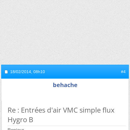
18/02/2014,
08h10
#4
behache
Re : Entrées d'air VMC simple flux
Hygro B