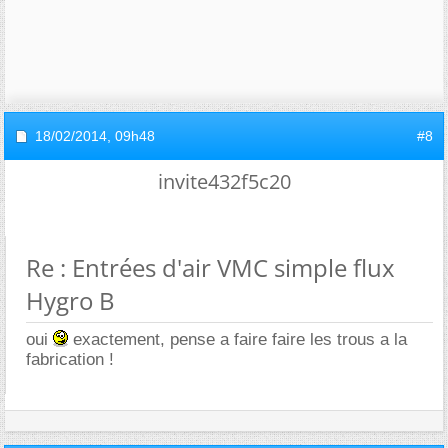
18/02/2014,
09h48
#8
invite432f5c20
Re : Entrées d'air VMC simple flux
Hygro B
oui
exactement, pense a faire faire les trous a la
fabrication !