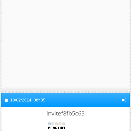
18/02/2014,
08h35
#6
invitef8fb5c63