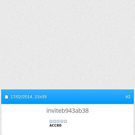
17/02/2014,
21h39
#2
inviteb943ab38