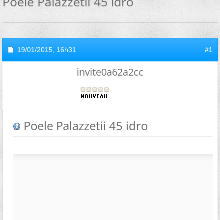
Poele Palazzetii 45 idro
19/01/2015,
16h31
#1
invite0a62a2cc
Poele Palazzetii 45 idro