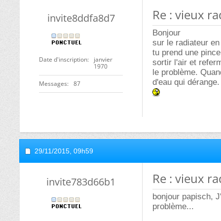
Re : vieux ra
invite8ddfa8d7
Bonjour
sur le radiateur en
tu prend une pince
Date d'inscription
janvier
sortir l'air et ref
1970
le problème. Quand 
d'eau qui dérange.
Messages
87
29/11/2015,
09h59
Re : vieux ra
invite783d66b1
bonjour papisch, J'
problème...