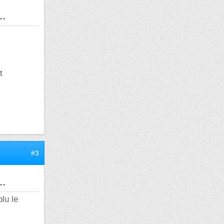
..
t
#3
..
olu le