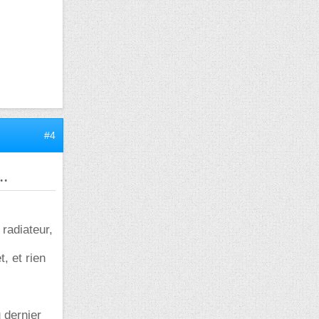
#4
..
 radiateur,
t, et rien
 dernier