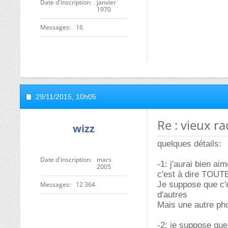
Date d'inscription
janvier
1970
Messages
16
29/11/2015,
10h05
Re : vieux ra
wizz
quelques détails:
Date d'inscription
mars
-1: j'aurai bien ai
2005
c'est à dire TOUTE
Je suppose que c'es
Messages
12 364
d'autres
Mais une autre pho
-2: je suppose que