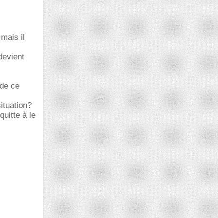
 mais il
 devient
 de ce
situation?
quitte à le