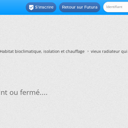
S'inscrire
Retour sur Futura

Habitat bioclimatique, isolation et chauffage
vieux radiateur qui 
int ou fermé....