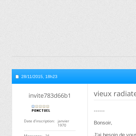
28/11/2015,
18h23
vieux radiate
invite783d66b1
------
Date d'inscription
janvier
Bonsoir,
1970
J'ai besoin de vous
Messages
16