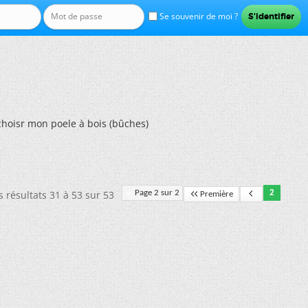
Se souvenir de moi ?
choisr mon poele à bois (bûches)
s résultats 31 à 53 sur 53
Page 2 sur 2
2
Première