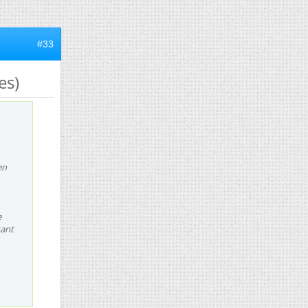
#33
es)
en
e
tant