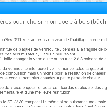
ières pour choisr mon poele à bois (bûch
poêles (STUV et autres ) au niveau de l'habillage intérieur d
constitué de plaques de vermiculite , penses à la fragilité de 
as très accumulateur , juste un peu isolant .
u'il faille changer la vermiculite au bout de 2 à 3 saisons de 
lé de vermiculite intérieure ( voir le manuel téléchargeable) :
de combustion mais un moins pour la restitution de chaleur ,
s le conduit sont plus chaudes = petite perte de chaleur
é de vraies briques réfractaires , lourdes et plus solides , 
émentaire et d'une meilleure restitution .
ais le STUV 30 compact H : même si sa puissance maximale
sa puissance à régime de croisière entre deux flambées es