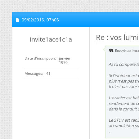
09/02/2016,
07h06
Re : vos lum
invite1ace1c1a
Envoyé par
hera
Date d'inscription
janvier
1970
As tu comparé les
Messages
41
Si l'intérieur es
plus n'est pas tr
Il n'est pas rare
L'oranier est hab
rendement de com
dans le conduit 
Le STUV est tapis
accumulation sup
.