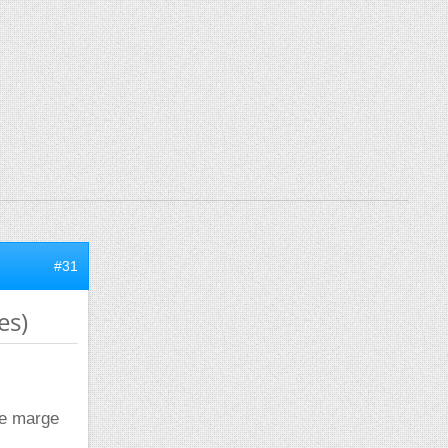
#31
es)
se marge