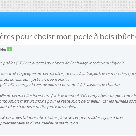
ières pour choisr mon poele à bois (bûch
kles
 poêles (STUV et autres ) au niveau de l'habillage intérieur du foyer ?
t constitué de plaques de vermiculite , penses à la fragilité de ce matériau qui 
ès accumulateur , juste un peu isolant .
 qu'il faille changer la vermiculite au bout de 2 à 3 saisons de chauffe
illé de vermiculite intérieure ( voir le manuel téléchargeable) : un plus pour l
bustion mais un moins pour la restitution de chaleur , car les fumées sor
sont plus chaudes = petite perte de chaleur
sé de vraies briques réfractaires , lourdes et plus solides , gage d'une
plémentaire et d'une meilleure restitution .