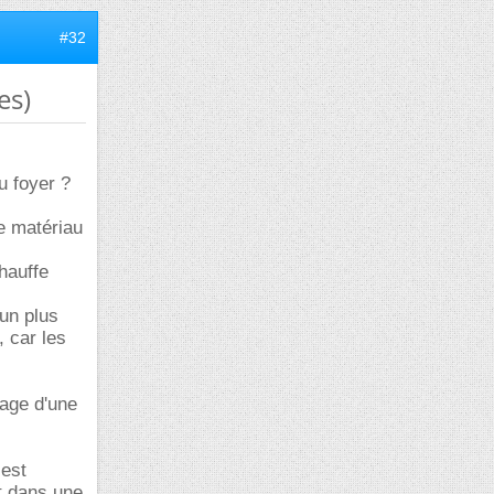
#32
es)
u foyer ?
ce matériau
chauffe
 un plus
 car les
gage d'une
 est
t dans une