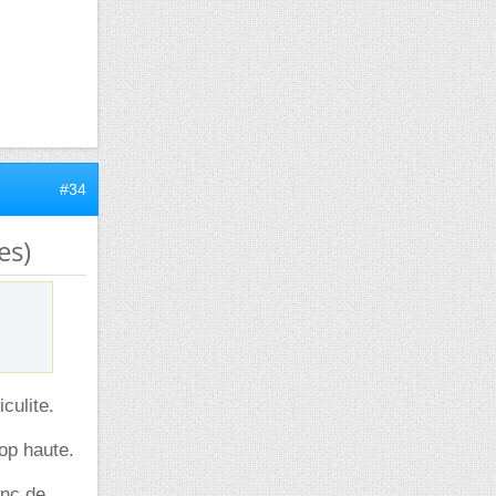
#34
es)
culite.
op haute.
onc de