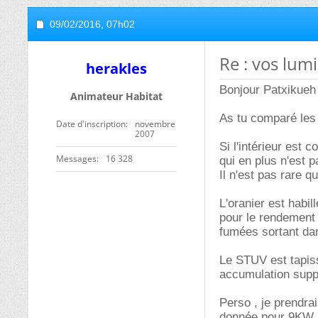
09/02/2016,
07h02
Re : vos lum
herakles
Bonjour Patxikueh
Animateur Habitat
As tu comparé les 
Date d'inscription
novembre
2007
Si l'intérieur est 
Messages
16 328
qui en plus n'est p
Il n'est pas rare q
L'oranier est habil
pour le rendement 
fumées sortant dan
Le STUV est tapiss
accumulation suppl
Perso , je prendr
donnée pour 9KW, 