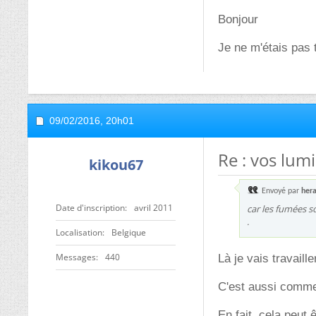
Bonjour
Je ne m'étais pas t
09/02/2016,
20h01
Re : vos lum
kikou67
Envoyé par
hera
Date d'inscription
avril 2011
car les fumées s
.
Localisation
Belgique
Messages
440
Là je vais travaill
C'est aussi comme 
En fait, cela peut