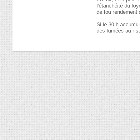
l'étanchéité du fo
de fou rendement 
Si le 30 h accumule
des fumées au risq