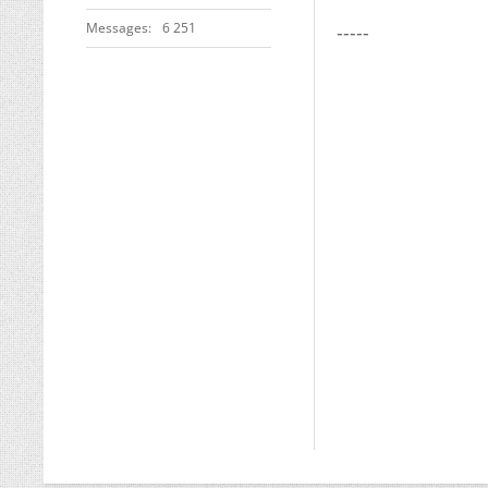
Messages
6 251
-----