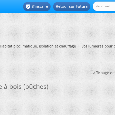
S'inscrire
Retour sur Futura

Habitat bioclimatique, isolation et chauffage
vos lumières pour 
Affichage de
 à bois (bûches)