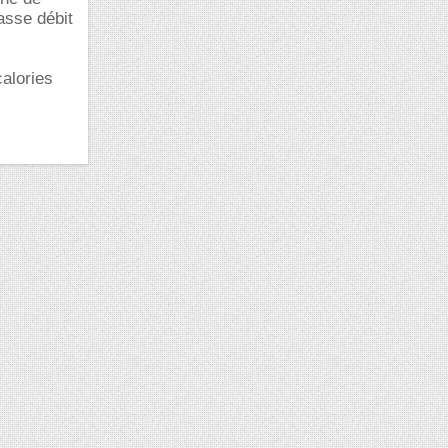
asse débit
calories