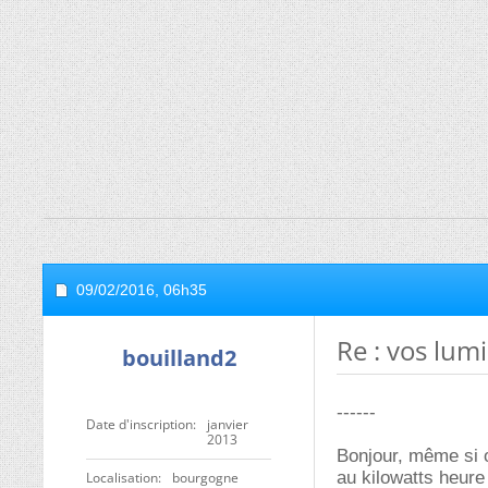
09/02/2016,
06h35
Re : vos lum
bouilland2
------
Date d'inscription
janvier
2013
Bonjour, même si o
au kilowatts heure
Localisation
bourgogne