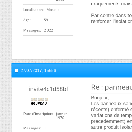
craquements mais 
Localisation
Moselle
Par contre dans ton
ge
59
renforcer l'isolati
Messages
2 322
27/07/2017,
15h56
Re : pannea
invite4c1d58bf
Bonjour,
Les panneaux san
récents) enfermé en
Date d'inscription
janvier
variations de temp
1970
précedemment) env
autre produit isol
Messages
1