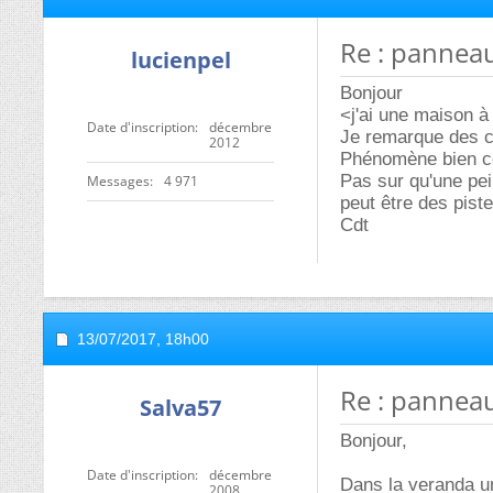
Re : pannea
lucienpel
Bonjour
<j'ai une maison à
Date d'inscription
décembre
Je remarque des 
2012
Phénomène bien co
Pas sur qu'une pei
Messages
4 971
peut être des pistes
Cdt
13/07/2017,
18h00
Re : pannea
Salva57
Bonjour,
Date d'inscription
décembre
Dans la veranda un
2008