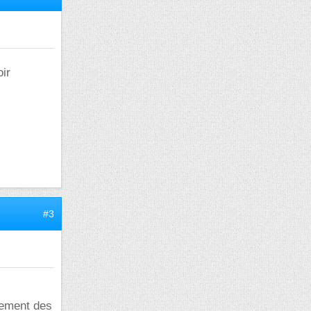
oir
#3
lement des