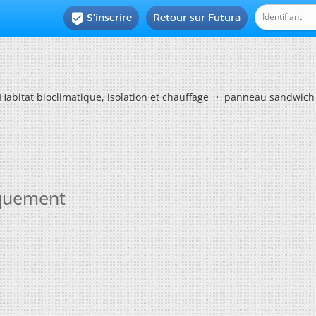
S'inscrire
Retour sur Futura

Habitat bioclimatique, isolation et chauffage
panneau sandwich 
aquement