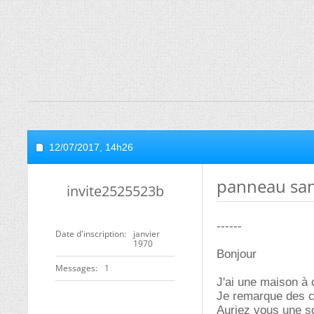
12/07/2017,
14h26
panneau san
invite2525523b
------
Date d'inscription
janvier
1970
Bonjour
Messages
1
J'ai une maison à 
Je remarque des 
Auriez vous une so