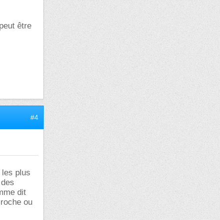
peut être
#4
les plus
n des
omme dit
 roche ou