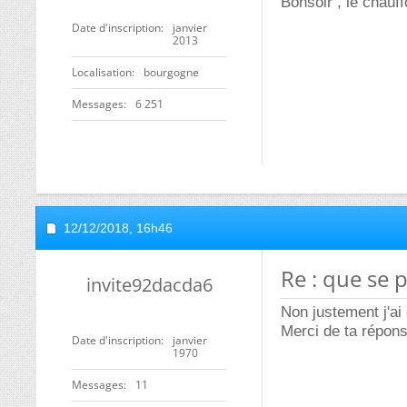
Bonsoir , le chauff
Date d'inscription
janvier
2013
Localisation
bourgogne
Messages
6 251
12/12/2018,
16h46
Re : que se 
invite92dacda6
Non justement j'ai
Merci de ta répon
Date d'inscription
janvier
1970
Messages
11