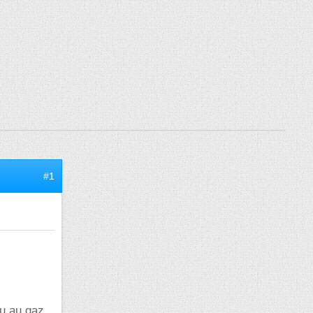
#1
au au gaz