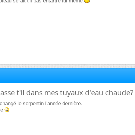
oteau serait t'il pas entartré lui même
passe t'il dans mes tuyaux d'eau chaude?
 changé le serpentin l'année dernière.
se