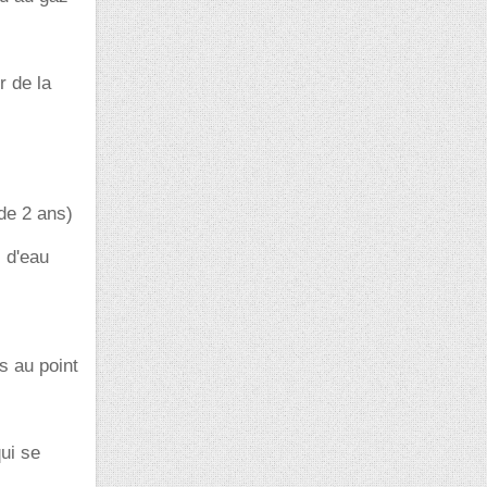
r de la
de 2 ans)
s d'eau
s au point
ui se