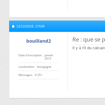
12/12/2018,
17h09
Re : que se 
bouilland2
Il y à t'il du calca
Date d'inscription
janvier
2013
Localisation
bourgogne
Messages
6 251