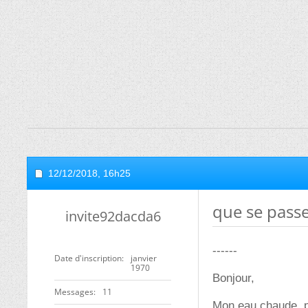
12/12/2018,
16h25
que se passe
invite92dacda6
------
Date d'inscription
janvier
1970
Bonjour,
Messages
11
Mon eau chaude, p