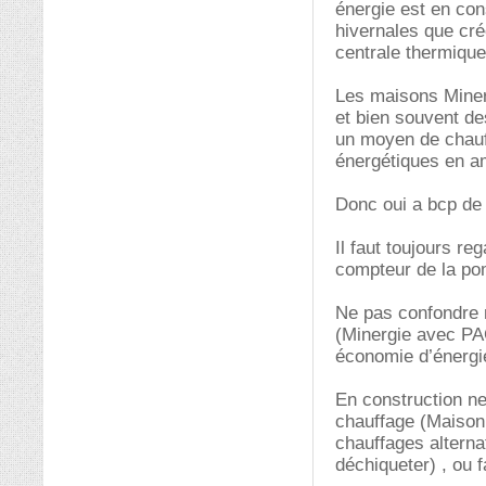
énergie est en co
hivernales que cré
centrale thermi
Les maisons Mine
et bien souvent de
un moyen de chauff
énergétiques en a
Donc oui a bcp de
Il faut toujours r
compteur de la p
Ne pas confondre 
(Minergie avec PAC
économie d’énergie
En construction ne
chauffage (Maison 
chauffages alterna
déchiqueter) , ou