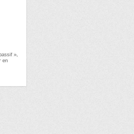
assif »,
r en