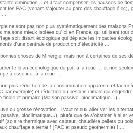
nstante diminution …et il faut compenser les hausses de d
ent les PAC (venant s’ajouter au parc des chauffage élec), 
que
rgie ne sont pas non plus systématiquement des maisons
s maisons mieux isolées qu’ici en France, qui utilisent tou
age soit disant écologique qui déplace les impactes écolog
monts d’une centrale de production d’électricité
 bonnes choses de Minergie, mais non à certaines de ses 
egarder le bilan éconologique du puit à la roue … et non seul
ompe à essence, à la roue
non plus réduction de la consommation apparente et facturé
 par exemple) et réduction du besoins initiale qui engendre
 finale et primaire (Maison passive, bioclimatique…) ..
uve ou grosse rénovation, il vaut mieux aller ver les alterna
passive, bioclimatique…), plutôt que de s’obstiner à aller v
tif (solaire thermique avec capteur, chaudière pellets ou boi
 faux chauffage alternatif (PAC et pseudo géothermie) !