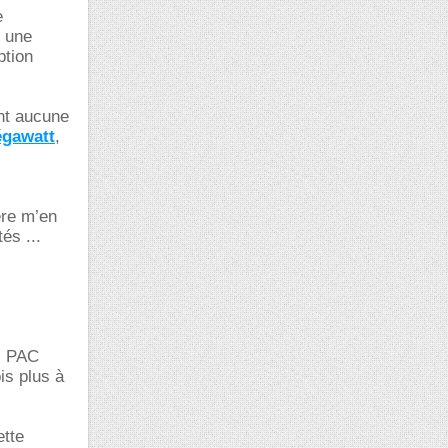
e
r une
ption
ont aucune
gawatt
,
ère m’en
és ...
r
s PAC
is plus à
ette