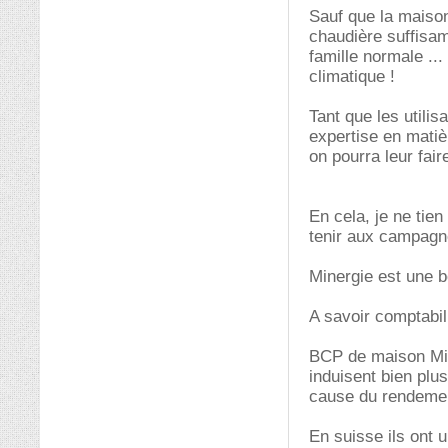
Sauf que la maison
chaudière suffisam
famille normale ..
climatique !
Tant que les utilis
expertise en matiè
on pourra leur faire
En cela, je ne tie
tenir aux campagne
Minergie est une 
A savoir comptabi
BCP de maison Mi
induisent bien plu
cause du rendemen
En suisse ils ont 