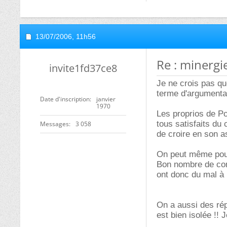
13/07/2006,
11h56
Re : minergi
invite1fd37ce8
Je ne crois pas qu
terme d'argumentai
Date d'inscription
janvier
1970
Les proprios de P
tous satisfaits du 
Messages
3 058
de croire en son a
On peut même pous
Bon nombre de comm
ont donc du mal à
On a aussi des ré
est bien isolée !! 