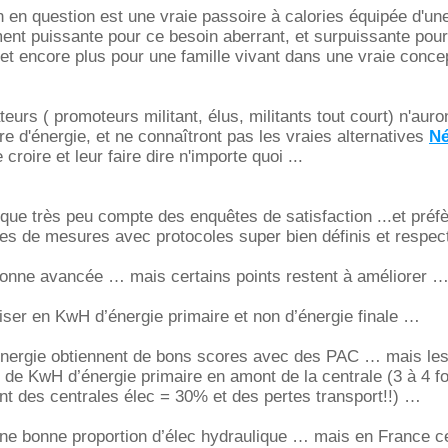
 en question est une vraie passoire à calories équipée d'un
ent puissante pour ce besoin aberrant, et surpuissante pou
. et encore plus pour une famille vivant dans une vraie conce
ateurs ( promoteurs militant, élus, militants tout court) n'aur
re d'énergie, et ne connaîtront pas les vraies alternatives
Né
 croire et leur faire dire n'importe quoi ...
n que très peu compte des enquêtes de satisfaction ...et préf
s de mesures avec protocoles super bien définis et respect
bonne avancée … mais certains points restent à améliore
liser en KwH d’énergie primaire et non d’énergie finale
nergie obtiennent de bons scores avec des PAC … mais le
s de KwH d’énergie primaire en amont de la centrale (3 à 4 fo
t des centrales élec = 30% et des pertes transport!!)
une bonne proportion d’élec hydraulique … mais en France c