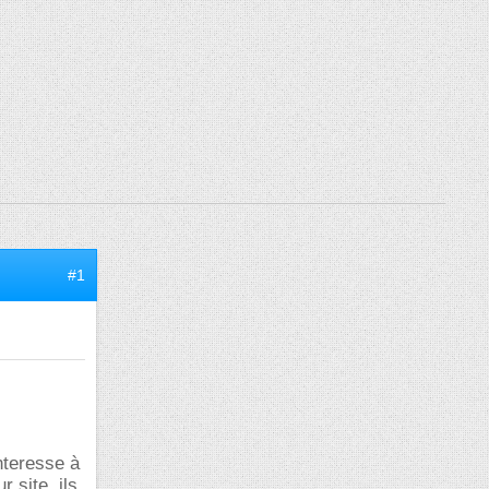
#1
interesse à
 site, ils