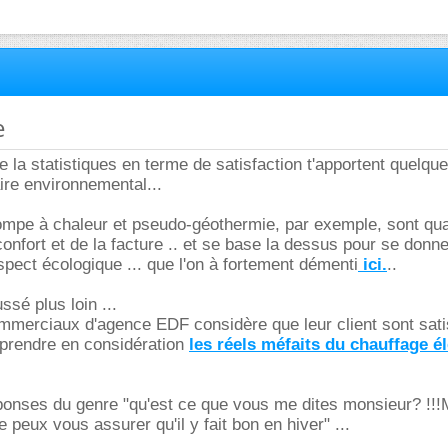
e
e la statistiques en terme de satisfaction t'apportent quelqu
re environnemental...
ompe à chaleur et pseudo-géothermie, par exemple, sont qu
confort et de la facture .. et se base la dessus pour se donner
spect écologique ... que l'on à fortement démenti
ici.
..
sé plus loin ...
erciaux d'agence EDF considère que leur client sont satisf
 prendre en considération
les réels méfaits du chauffage é
ponses du genre "qu'est ce que vous me dites monsieur? !!
Je peux vous assurer qu'il y fait bon en hiver" ...