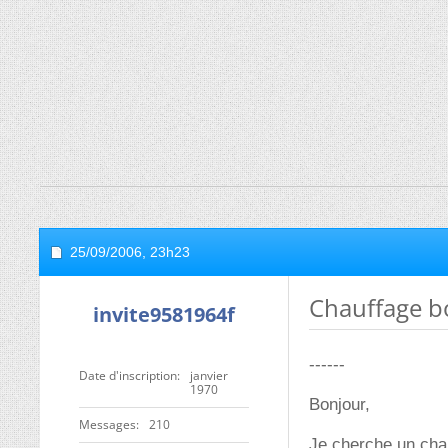
25/09/2006,
23h23
Chauffage b
invite9581964f
------
Date d'inscription
janvier
1970
Bonjour,
Messages
210
Je cherche un chau