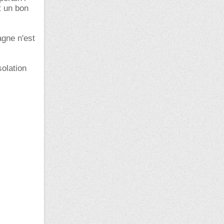
t un bon
agne n'est
solation