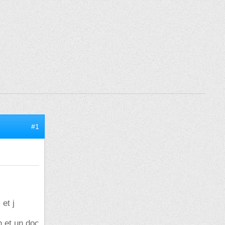
#1
et j
n et un doc