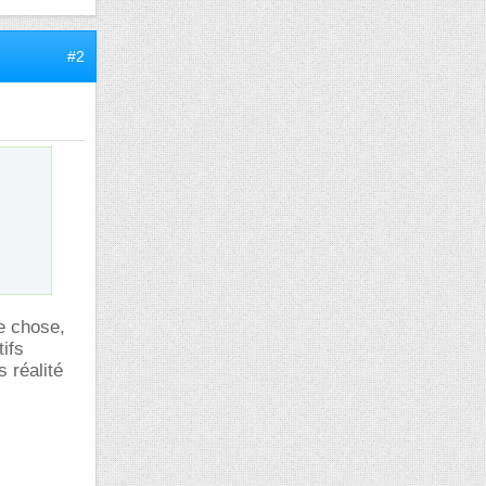
#2
e chose,
tifs
s réalité