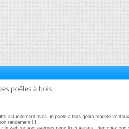
es poêles à bois
ffe actuellement avec un poele a bois godin modele ventoux 
son rendement !!!
r le web se sont averees peux fructueuses : rien chez godi