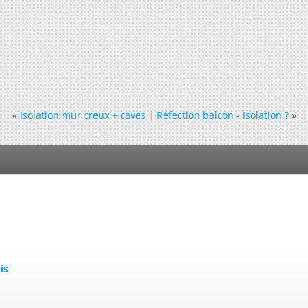
«
Isolation mur creux + caves
|
Réfection balcon - Isolation ?
»
is