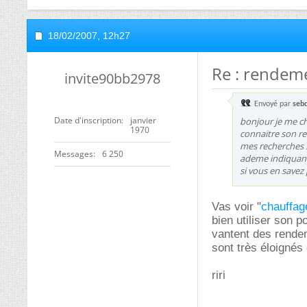
18/02/2007,
12h27
Re : rendeme
invite90bb2978
Envoyé par
seb
Date d'inscription
janvier
bonjour je me ch
1970
connaitre son re
mes recherches s
Messages
6 250
ademe indiquant
si vous en savez p
Vas voir "
chauffage
bien utiliser son p
vantent des rendeme
sont très éloignés
riri