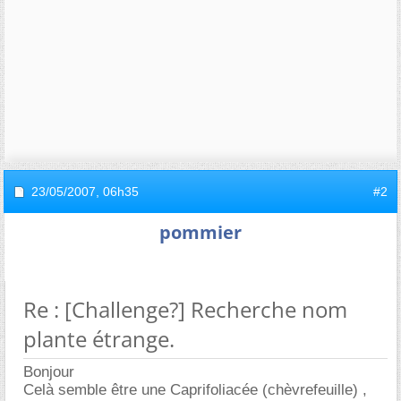
23/05/2007,
06h35
#2
pommier
Re : [Challenge?] Recherche nom
plante étrange.
Bonjour
Celà semble être une Caprifoliacée (chèvrefeuille) ,