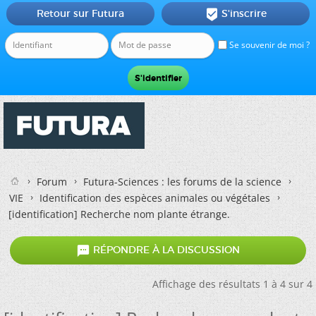
Retour sur Futura
S'inscrire

Se souvenir de moi ?
Forum
Futura-Sciences : les forums de la science
VIE
Identification des espèces animales ou végétales
[identification] Recherche nom plante étrange.

RÉPONDRE À LA DISCUSSION
Affichage des résultats 1 à 4 sur 4