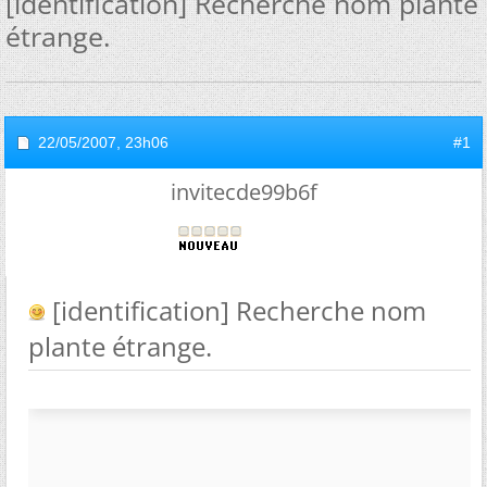
[identification] Recherche nom plante
étrange.
22/05/2007,
23h06
#1
invitecde99b6f
[identification] Recherche nom
plante étrange.