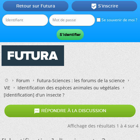
Retour sur Futura
S'inscrire

Se souvenir de moi ?
Forum
Futura-Sciences : les forums de la science
VIE
Identification des espèces animales ou végétales
[Identification] d'un insecte ?

RÉPONDRE À LA DISCUSSION
Affichage des résultats 1 à 4 sur 4