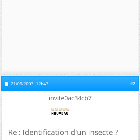
21/06/2007,
12h47
#2
invite0ac34cb7
Re : Identification d'un insecte ?