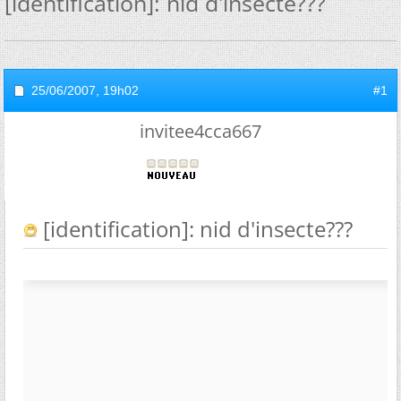
[identification]: nid d'insecte???
25/06/2007,
19h02
#1
invitee4cca667
[identification]: nid d'insecte???