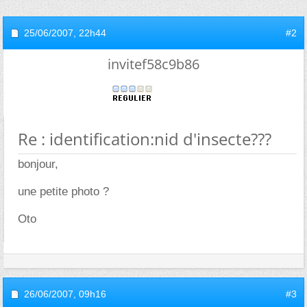
25/06/2007,
22h44
#2
invitef58c9b86
Re : identification:nid d'insecte???
bonjour,
une petite photo ?
Oto
26/06/2007,
09h16
#3