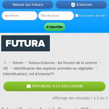
Retour sur Futura
S'inscrire

Se souvenir de moi ?
Forum
Futura-Sciences : les forums de la science
VIE
Identification des espèces animales ou végétales
[identification]: nid d'insecte???

RÉPONDRE À LA DISCUSSION
Affichage des résultats 1 à 3 sur 3