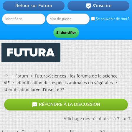
Retour sur Futura
S'inscrire

Se souvenir de moi ?
Forum
Futura-Sciences : les forums de la science
VIE
Identification des espèces animales ou végétales
Identification larve d'insecte ??

RÉPONDRE À LA DISCUSSION
Affichage des résultats 1 à 7 sur 7