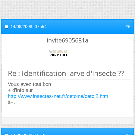
14/08/2008,
07h54
#6
invite6905681a
Re : Identification larve d'insecte ??
Vous avez tout bon
+ d'info sur
http://www.insectes-net.fr/cetoine/cetoi2.htm
à+.