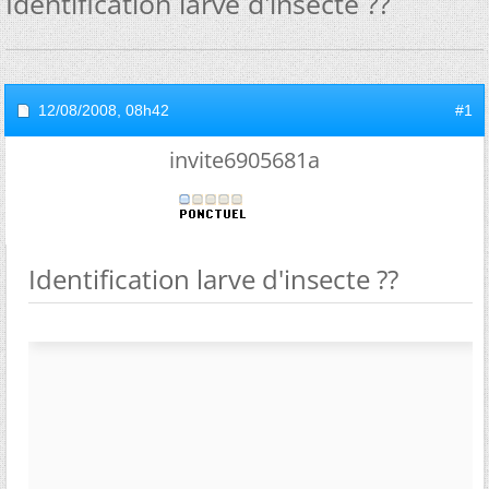
Identification larve d'insecte ??
12/08/2008,
08h42
#1
invite6905681a
Identification larve d'insecte ??