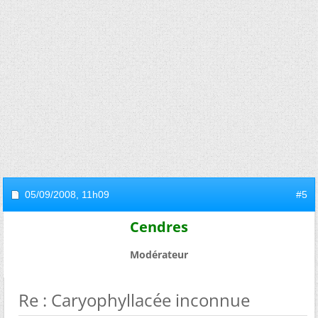
05/09/2008,
11h09
#5
Cendres
Modérateur
Re : Caryophyllacée inconnue