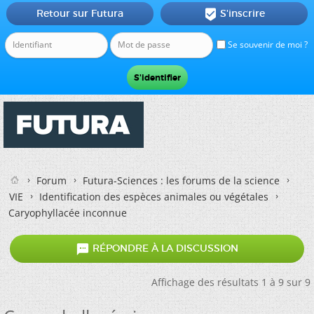
Retour sur Futura
S'inscrire

Se souvenir de moi ?
Forum
Futura-Sciences : les forums de la science
VIE
Identification des espèces animales ou végétales
Caryophyllacée inconnue

RÉPONDRE À LA DISCUSSION
Affichage des résultats 1 à 9 sur 9