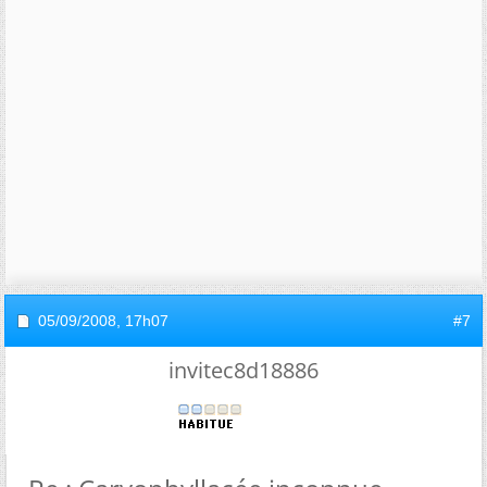
05/09/2008,
17h07
#7
invitec8d18886