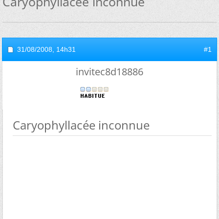
Caryophyllacée inconnue
31/08/2008,
14h31
#1
invitec8d18886
Caryophyllacée inconnue