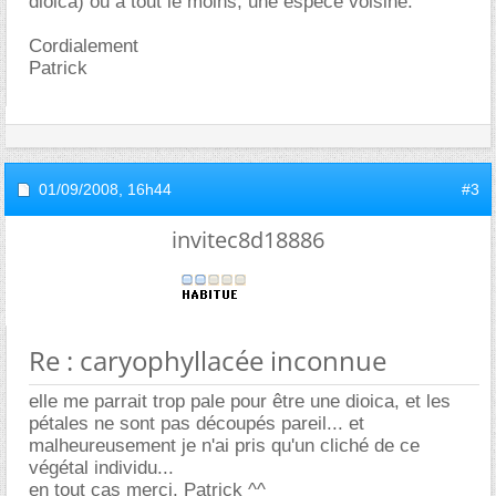
dioica) ou à tout le moins, une espèce voisine.
Cordialement
Patrick
01/09/2008,
16h44
#3
invitec8d18886
Re : caryophyllacée inconnue
elle me parrait trop pale pour être une dioica, et les
pétales ne sont pas découpés pareil... et
malheureusement je n'ai pris qu'un cliché de ce
végétal individu...
en tout cas merci, Patrick ^^