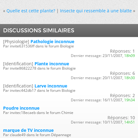
«
Quelle est cette plante?
|
Insecte qui ressemble à une blatte
»
DISCUSSIONS SIMILAIRES
[Physiologie]
Pathologie inconnue
Par invite631536ff dans le forum Biologie
Réponses:
1
Dernier message:
23/11/2007,
18h09
[Identification]
Plante inconnue
Par invite86822278 dans le forum Biologie
Réponses:
6
Dernier message:
20/11/2007,
18h30
[Identification]
Larve inconnue
Par invitec442db17 dans le forum Biologie
Réponses:
2
Dernier message:
16/11/2007,
19h34
Poudre inconnue
Par invitec18ecaeb dans le forum Chimie
Réponses:
10
Dernier message:
10/11/2007,
14h51
marque de TV inconnue
Par claude49 dans le forum Dépannage