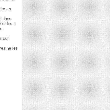
ndre en
hé dans
 et les 4
en
s qui
res ne les