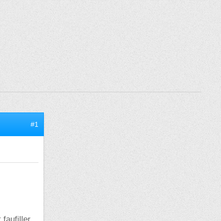
#1
faufiller