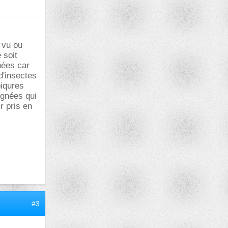
 vu ou
 soit
nées car
d'insectes
piqures
aignées qui
r pris en
#3