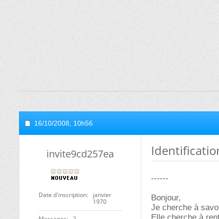
16/10/2008,
10h56
Identificati
invite9cd257ea
------
Date d'inscription
janvier
Bonjour,
1970
Je cherche à savoi
Elle cherche à rent
Messages
2