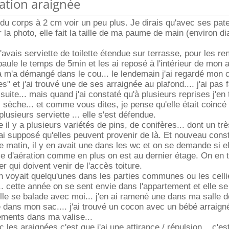
cation araignée
e du corps à 2 cm voir un peu plus. Je dirais qu'avec ses pat
r la photo, elle fait la taille de ma paume de main (environ d
'avais serviette de toilette étendue sur terrasse, pour les ren
aule le temps de 5min et les ai reposé à l'intérieur de mon a
là m'a démangé dans le cou... le lendemain j'ai regardé mon c
s" et j'ai trouvé une de ses arraignée au plafond.... j'ai pas f
uite... mais quand j'ai constaté qu'à plusieurs reprises j'en 
 sèche... et comme vous dites, je pense qu'elle était coincé
plusieurs serviette ... elle s'est défendue.
il y a plusieurs variétés de pins, de conifères... dont un tr
'ai supposé qu'elles peuvent provenir de là. Et nouveau cons
atin, il y en avait une dans les wc et on se demande si el
lle d'aération comme en plus on est au dernier étage. On en 
er qui doivent venir de l'accès toiture.
n voyait quelqu'unes dans les parties communes ou les cell
..... cette année on se sent envie dans l'appartement et elle s
elle se balade avec moi... j'en ai ramené une dans ma salle d
ogé dans mon sac.... j'ai trouvé un cocon avec un bébé arraign
ements dans ma valise...
es araignées c'est que j'ai une attirance / répulsion... c'est