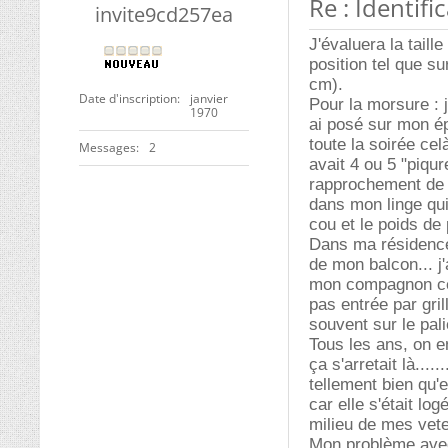
Re : Identifi
invite9cd257ea
J'évaluera la taill
position tel que su
cm).
Date d'inscription
janvier
Pour la morsure : j
1970
ai posé sur mon ép
toute la soirée ce
Messages
2
avait 4 ou 5 "piqure
rapprochement de s
dans mon linge qui
cou et le poids de 
Dans ma résidence 
de mon balcon... j
mon compagnon ce m
pas entrée par gri
souvent sur le pali
Tous les ans, on e
ça s'arretait là...
tellement bien qu'
car elle s'était l
milieu de mes vet
Mon problème avec l