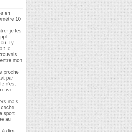
es en
iamètre 10
trer je les
ppt...
ou il y
ait le
trouvais
 entre mon
ès proche
tat par
le n'est
trouve
iers mais
e cache
e sport
ée au
 à dire