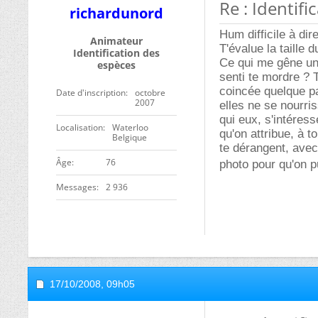
Re : Identifi
richardunord
Hum difficile à dire
Animateur
T'évalue la taille 
Identification des
Ce qui me gêne un 
espèces
senti te mordre ? T
coincée quelque pa
Date d'inscription
octobre
2007
elles ne se nourri
qui eux, s'intéres
Localisation
Waterloo
qu'on attribue, à to
Belgique
te dérangent, avec
ge
76
photo pour qu'on p
Messages
2 936
17/10/2008,
09h05