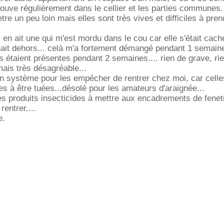
ouve régulièrement dans le cellier et les parties communes.
tre un peu loin mais elles sont très vives et difficiles à pre
 y en ait une qui m'est mordu dans le cou car elle s'était cac
ait dehors... celà m'a fortement démangé pendant 1 semaine
 étaient présentes pendant 2 semaines.... rien de grave, ri
ais très désagréable...
n système pour les empécher de rentrer chez moi, car celle
es à être tuées...désolé pour les amateurs d'araignée...
les produits insecticides à mettre aux encadrements de fenet
entrer....
e.