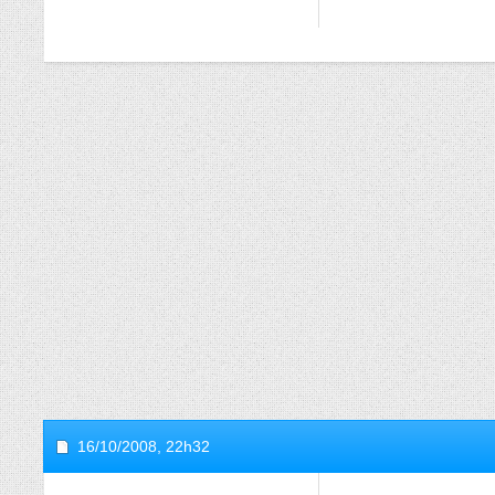
16/10/2008,
22h32