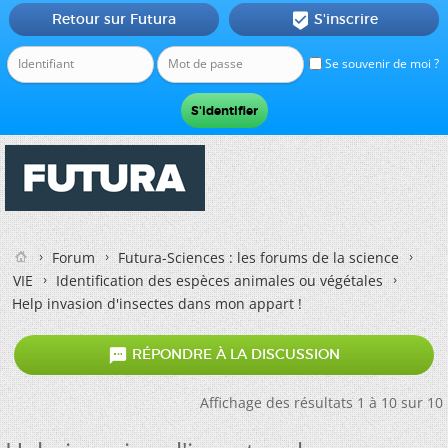
Retour sur Futura
S'inscrire

Se souvenir de moi ?
Forum
Futura-Sciences : les forums de la science
VIE
Identification des espèces animales ou végétales
Help invasion d'insectes dans mon appart !

RÉPONDRE À LA DISCUSSION
Affichage des résultats 1 à 10 sur 10