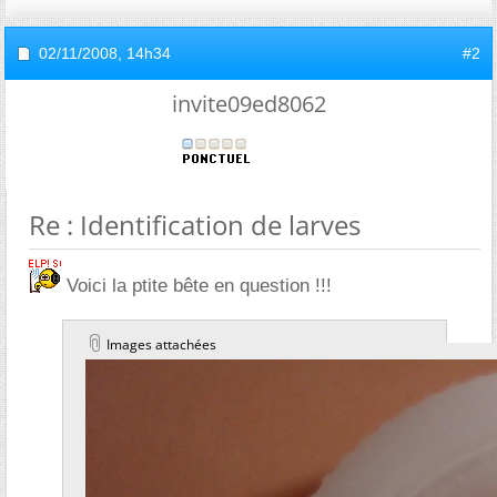
02/11/2008,
14h34
#2
invite09ed8062
Re : Identification de larves
Voici la ptite bête en question !!!
Images attachées