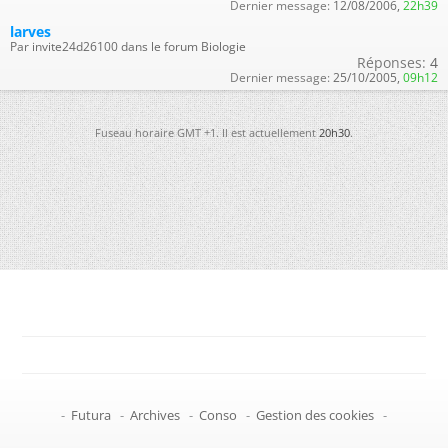
Dernier message:
12/08/2006,
22h39
larves
Par invite24d26100 dans le forum Biologie
Réponses:
4
Dernier message:
25/10/2005,
09h12
Fuseau horaire GMT +1. Il est actuellement
20h30
.
-
Futura
-
Archives
-
Conso
-
Gestion des cookies
-