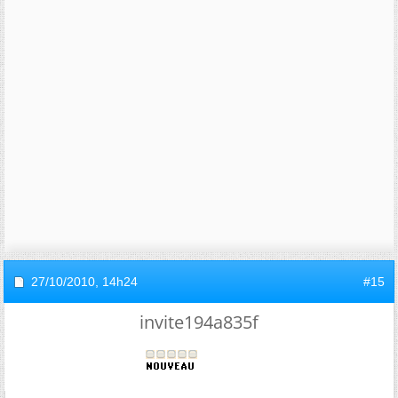
27/10/2010,
14h24
#15
invite194a835f