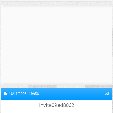
16/11/2008,
19h56
#8
invite09ed8062