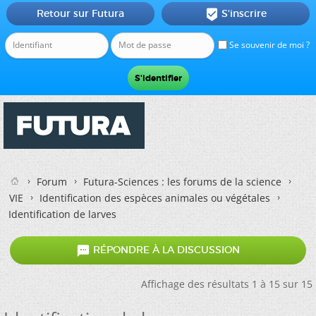
Retour sur Futura
S'inscrire

Se souvenir de moi ?
Forum
Futura-Sciences : les forums de la science
VIE
Identification des espèces animales ou végétales
Identification de larves

RÉPONDRE À LA DISCUSSION
Affichage des résultats 1 à 15 sur 15