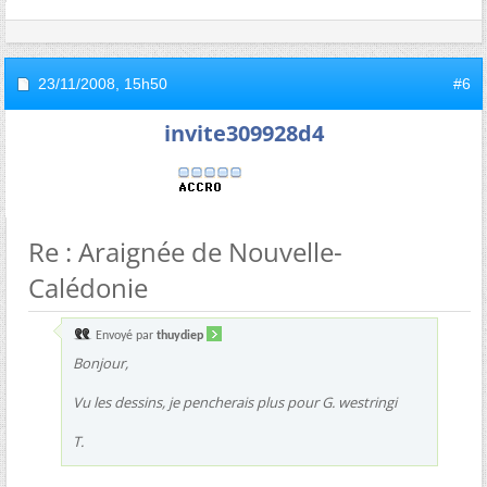
23/11/2008,
15h50
#6
invite309928d4
Re : Araignée de Nouvelle-
Calédonie
Envoyé par
thuydiep
Bonjour,
Vu les dessins, je pencherais plus pour
G. westringi
T.