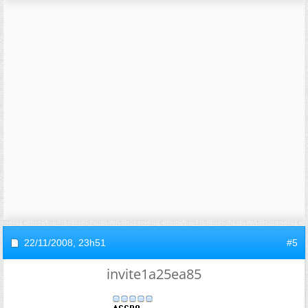
22/11/2008,
23h51
#5
invite1a25ea85