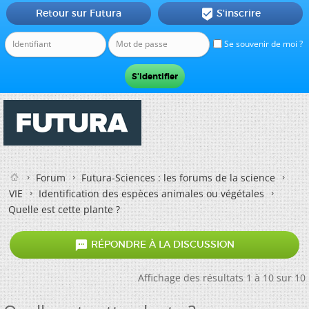
Retour sur Futura
S'inscrire

Se souvenir de moi ?
Forum
Futura-Sciences : les forums de la science
VIE
Identification des espèces animales ou végétales
Quelle est cette plante ?

RÉPONDRE À LA DISCUSSION
Affichage des résultats 1 à 10 sur 10