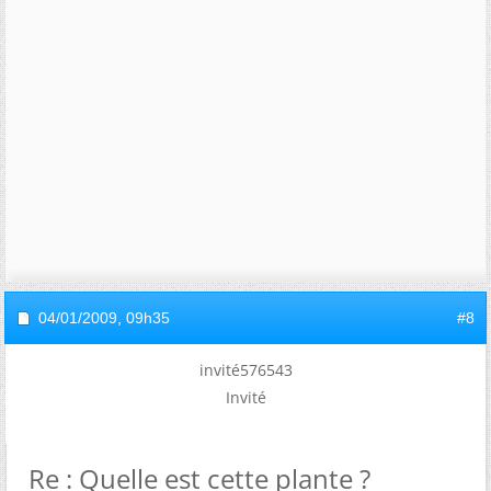
04/01/2009,
09h35
#8
invité576543
Invité
Re : Quelle est cette plante ?