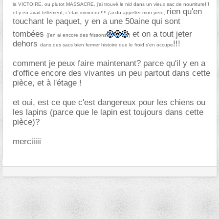
la VICTOIRE, ou plutot MASSACRE, j'ai trouvé le nid dans un vieux sac de nourriture!!!
rien qu'en
et y en avait tellement, c'etait immonde!!!! j'ai du appeller mon pere,
touchant le paquet, y en a une 50aine qui sont
tombées
et on a tout jeter
(j'en ai encore des frissons
)
dehors
!!!
dans des sacs bien fermer histoire que le froid s'en occupe
comment je peux faire maintenant? parce qu'il y en a
d'office encore des vivantes un peu partout dans cette
pièce, et à l'étage !
et oui, est ce que c'est dangereux pour les chiens ou
les lapins (parce que le lapin est toujours dans cette
pièce)?
merciiiii