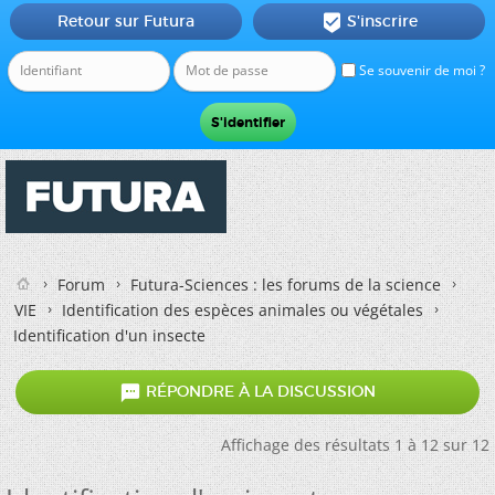
Retour sur Futura
S'inscrire

Se souvenir de moi ?
Forum
Futura-Sciences : les forums de la science
VIE
Identification des espèces animales ou végétales
Identification d'un insecte

RÉPONDRE À LA DISCUSSION
Affichage des résultats 1 à 12 sur 12