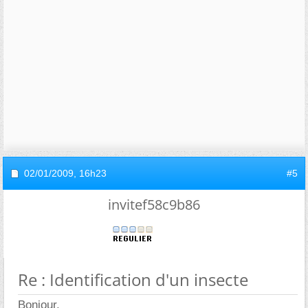
02/01/2009,
16h23
#5
invitef58c9b86
Re : Identification d'un insecte
Bonjour,