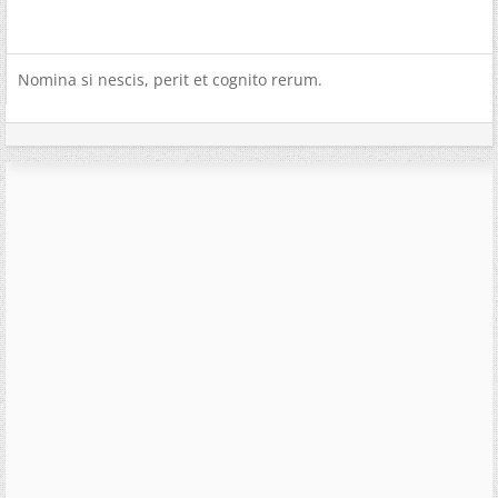
Nomina si nescis, perit et cognito rerum.