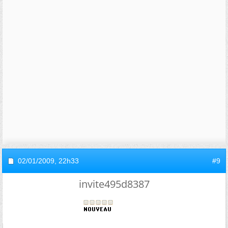
02/01/2009,
22h33
#9
invite495d8387