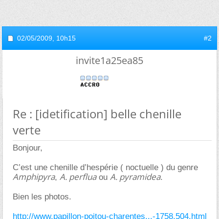
02/05/2009,
10h15
#2
invite1a25ea85
Re : [idetification] belle chenille
verte
Bonjour,
C’est une chenille d’hespérie ( noctuelle ) du genre
Amphipyra
A. perflua
A. pyramidea
,
ou
.
Bien les photos.
http://www.papillon-poitou-charentes...-1758,504.html