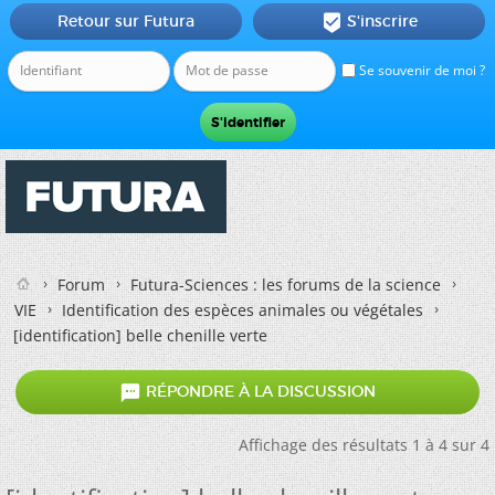
Retour sur Futura
S'inscrire

Se souvenir de moi ?
Forum
Futura-Sciences : les forums de la science
VIE
Identification des espèces animales ou végétales
[identification] belle chenille verte

RÉPONDRE À LA DISCUSSION
Affichage des résultats 1 à 4 sur 4