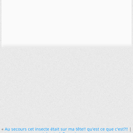
«
Au secours cet insecte était sur ma tête!! qu'est ce que c'est?!!
|