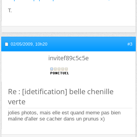
T.
02/05/2009,
10h20
#3
invitef89c5c5e
Re : [idetification] belle chenille
verte
jolies photos, mais elle est quand meme pas bien
maline d'aller se cacher dans un prunus x)