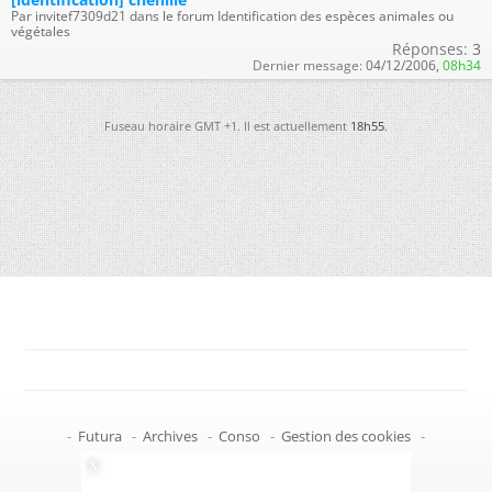
Par invitef7309d21 dans le forum Identification des espèces animales ou
végétales
Réponses:
3
Dernier message:
04/12/2006,
08h34
Fuseau horaire GMT +1. Il est actuellement
18h55
.
-
Futura
-
Archives
-
Conso
-
Gestion des cookies
-
Politique de confidentialité
-
Haut de page