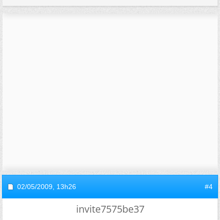
02/05/2009,
13h26
#4
invite7575be37