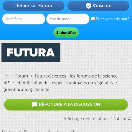
Retour sur Futura
S'inscrire

Se souvenir de moi ?
Forum
Futura-Sciences : les forums de la science
VIE
Identification des espèces animales ou végétales
[identification] chenille

RÉPONDRE À LA DISCUSSION
Affichage des résultats 1 à 4 sur 4