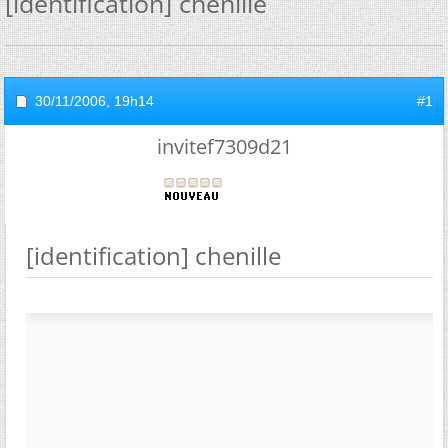
[identification] chenille
30/11/2006,
19h14
#1
invitef7309d21
[identification] chenille