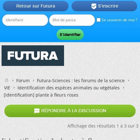
Retour sur Futura
S'inscrire

Se souvenir de moi ?
Forum
Futura-Sciences : les forums de la science
VIE
Identification des espèces animales ou végétales
[identification] plante à fleurs roses

RÉPONDRE À LA DISCUSSION
Affichage des résultats 1 à 3 sur 3