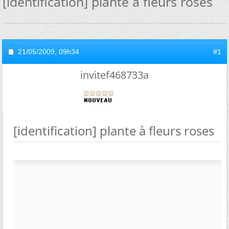
[identification] plante à fleurs roses
21/05/2009,
09h34
#1
invitef468733a
[identification] plante à fleurs roses