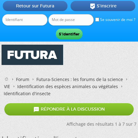
Retour sur Futura
S'inscrire

Se souvenir de moi ?
Forum
Futura-Sciences : les forums de la science
VIE
Identification des espèces animales ou végétales
Identification d'insecte

RÉPONDRE À LA DISCUSSION
Affichage des résultats 1 à 7 sur 7