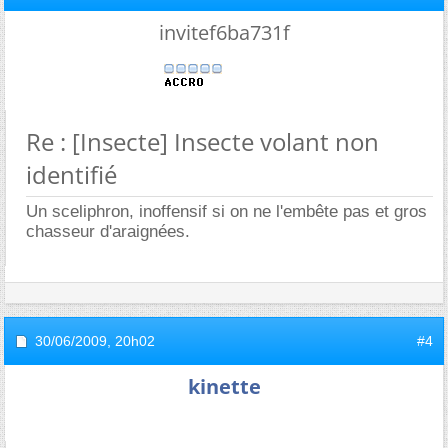
invitef6ba731f
Re : [Insecte] Insecte volant non
identifié
Un sceliphron, inoffensif si on ne l'embête pas et gros
chasseur d'araignées.
30/06/2009,
20h02
#4
kinette