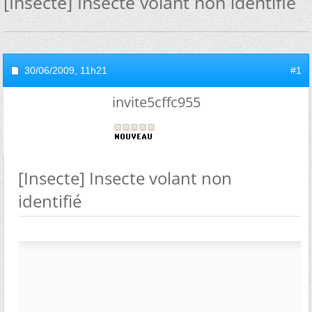
[Insecte] Insecte volant non identifié
30/06/2009,
11h21
#1
invite5cffc955
[Insecte] Insecte volant non
identifié