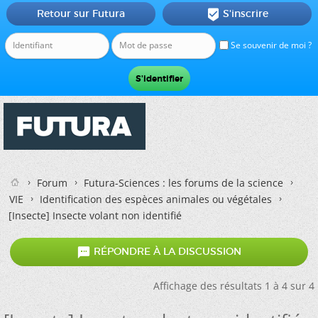
Retour sur Futura
S'inscrire

Se souvenir de moi ?
Forum
Futura-Sciences : les forums de la science
VIE
Identification des espèces animales ou végétales
[Insecte] Insecte volant non identifié

RÉPONDRE À LA DISCUSSION
Affichage des résultats 1 à 4 sur 4