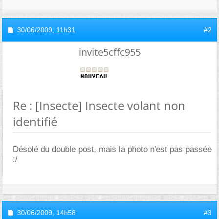
30/06/2009,
11h31
#2
invite5cffc955
Re : [Insecte] Insecte volant non
identifié
Désolé du double post, mais la photo n'est pas passée
:/
30/06/2009,
14h58
#3