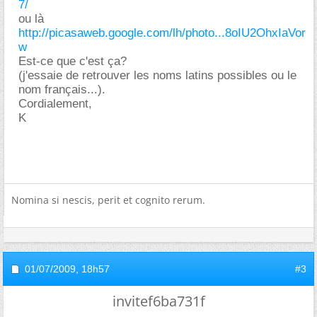
7/
ou là
http://picasaweb.google.com/lh/photo...8oIU2OhxIaVor
w
Est-ce que c'est ça?
(j'essaie de retrouver les noms latins possibles ou le
nom français...).
Cordialement,
K
Nomina si nescis, perit et cognito rerum.
01/07/2009,
18h57
#3
invitef6ba731f