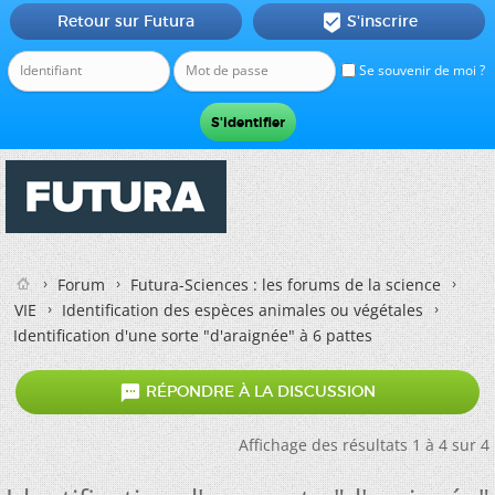
Retour sur Futura
S'inscrire

Se souvenir de moi ?
Forum
Futura-Sciences : les forums de la science
VIE
Identification des espèces animales ou végétales
Identification d'une sorte "d'araignée" à 6 pattes

RÉPONDRE À LA DISCUSSION
Affichage des résultats 1 à 4 sur 4