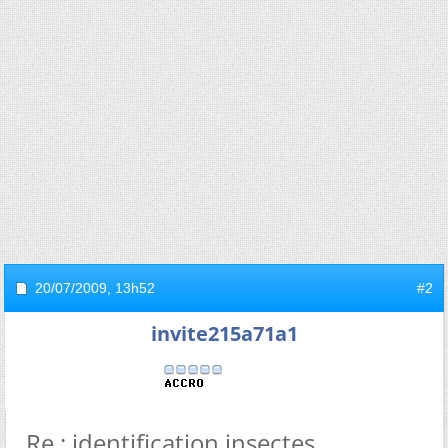
20/07/2009,
13h52
#2
invite215a71a1
Re : identification insectes