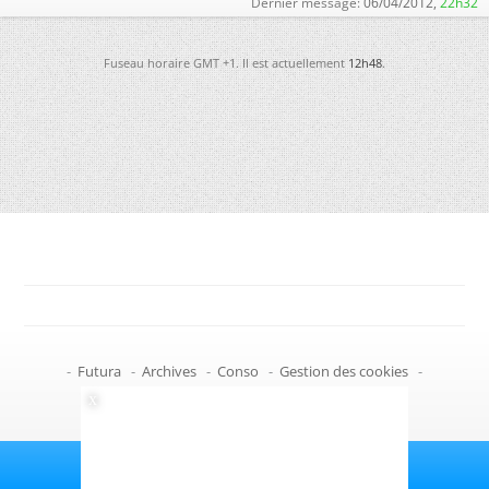
Dernier message:
06/04/2012,
22h32
Fuseau horaire GMT +1. Il est actuellement
12h48
.
-
Futura
-
Archives
-
Conso
-
Gestion des cookies
-
Politique de confidentialité
-
Haut de page