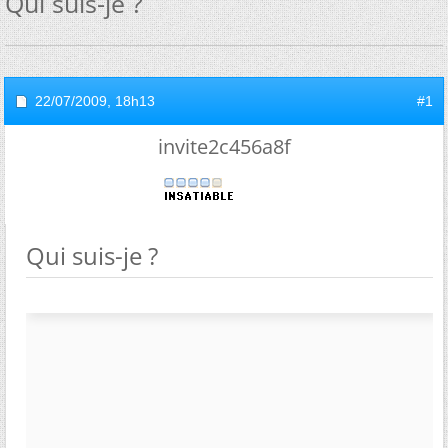
Qui suis-je ?
22/07/2009,
18h13
#1
invite2c456a8f
Qui suis-je ?