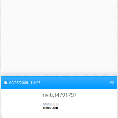
09/08/2009,
11h06
#2
invitef4791797