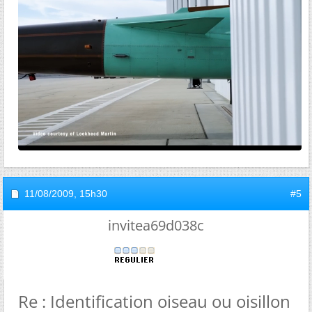
11/08/2009,
15h30
#5
invitea69d038c
Re : Identification oiseau ou oisillon