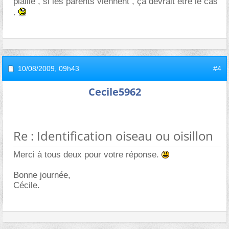
piaille , si les parents viennent , ça devrait être le cas
.
10/08/2009,
09h43
#4
Cecile5962
Re : Identification oiseau ou oisillon
Merci à tous deux pour votre réponse.
Bonne journée,
Cécile.