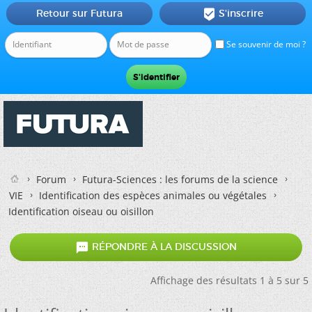
Retour sur Futura
S'inscrire

Se souvenir de moi ?
Forum
Futura-Sciences : les forums de la science
VIE
Identification des espèces animales ou végétales
Identification oiseau ou oisillon

RÉPONDRE À LA DISCUSSION
Affichage des résultats 1 à 5 sur 5