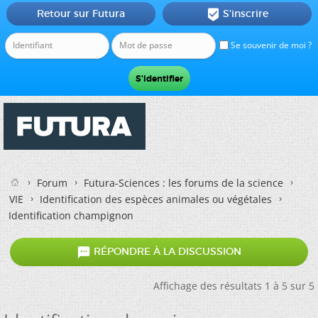
Retour sur Futura
S'inscrire

Se souvenir de moi ?
Forum
Futura-Sciences : les forums de la science
VIE
Identification des espèces animales ou végétales
Identification champignon

RÉPONDRE À LA DISCUSSION
Affichage des résultats 1 à 5 sur 5