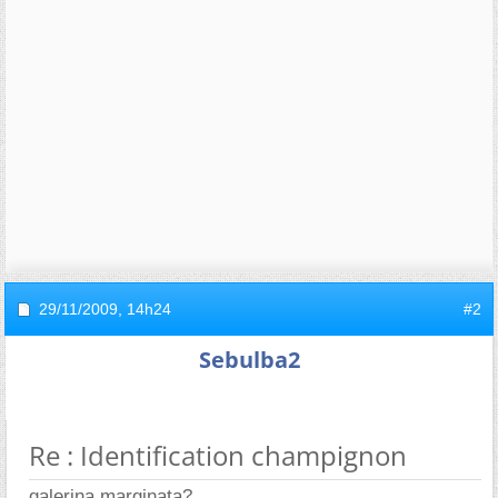
29/11/2009,
14h24
#2
Sebulba2
Re : Identification champignon
galerina marginata?