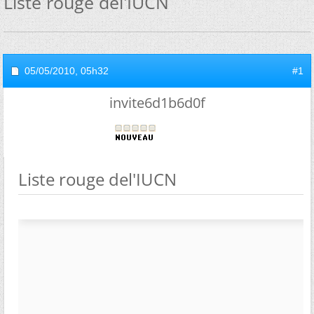
Liste rouge del'IUCN
05/05/2010,
05h32
#1
invite6d1b6d0f
Liste rouge del'IUCN