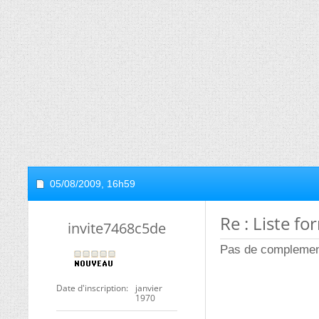
05/08/2009,
16h59
Re : Liste f
invite7468c5de
Pas de complement
Date d'inscription
janvier
1970