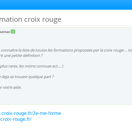
ormation croix rouge
ourman
e connaitre la liste de toutes les formations proposees par la croix rouge ... t
t une petite definition ?
lus rares, les moins connues ect.... )
e deja se trouevr quelque part ?
r votre aide.
.croix-rouge.fr/Je-me-forme
.croix-rouge.fr/