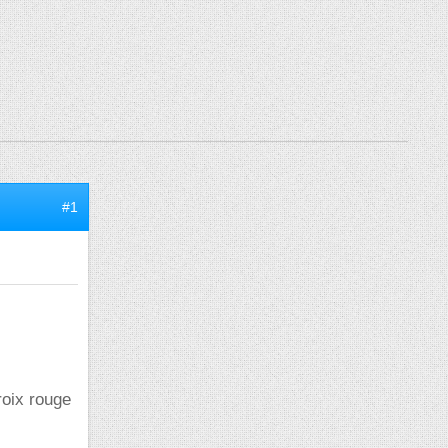
#1
roix rouge