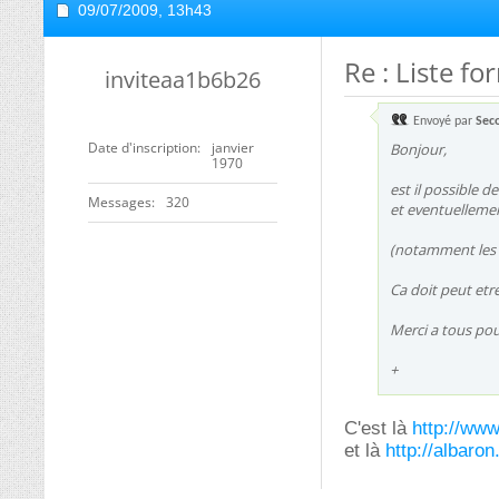
09/07/2009,
13h43
Re : Liste f
inviteaa1b6b26
Envoyé par
Sec
Date d'inscription
janvier
Bonjour,
1970
est il possible d
Messages
320
et eventuellemen
(notamment les p
Ca doit peut etr
Merci a tous pou
+
C'est là
http://www
et là
http://albaron