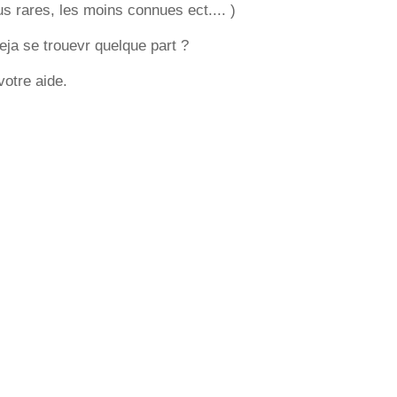
s rares, les moins connues ect.... )
deja se trouevr quelque part ?
votre aide.