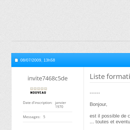
08/07/2009,
13h58
Liste format
invite7468c5de
------
Date d'inscription
janvier
Bonjour,
1970
est il possible de 
Messages
5
... toutes et event