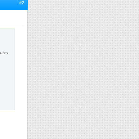
#2
outes