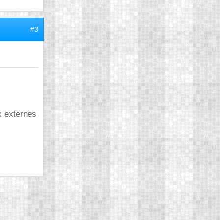
#3
x externes