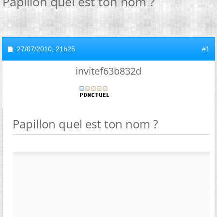
Papillon quel est ton nom ?
27/07/2010,
21h25
#1
invitef63b832d
Papillon quel est ton nom ?