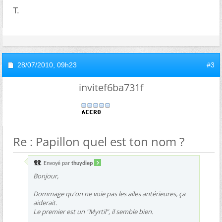
T.
28/07/2010,
09h23
#3
invitef6ba731f
Re : Papillon quel est ton nom ?
Envoyé par
thuydiep
Bonjour,
Dommage qu'on ne voie pas les ailes antérieures, ça
aiderait.
Le premier est un "Myrtil", il semble bien.