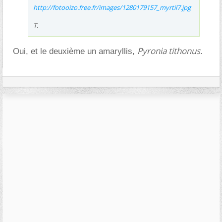
http://fotooizo.free.fr/images/1280179157_myrtil7.jpg
T.
Pyronia tithonus
Oui, et le deuxième un amaryllis,
.