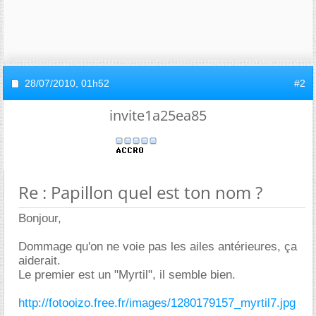
28/07/2010,
01h52
#2
invite1a25ea85
Re : Papillon quel est ton nom ?
Bonjour,
Dommage qu'on ne voie pas les ailes antérieures, ça
aiderait.
Le premier est un "Myrtil", il semble bien.
http://fotooizo.free.fr/images/1280179157_myrtil7.jpg