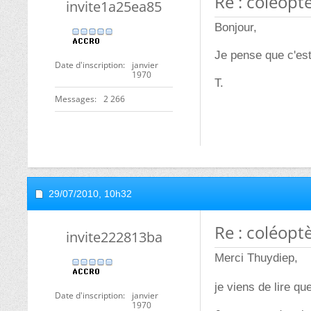
Re : coléopt
invite1a25ea85
Bonjour,
Je pense que c'est
Date d'inscription
janvier
1970
T.
Messages
2 266
29/07/2010,
10h32
Re : coléopt
invite222813ba
Merci Thuydiep,
je viens de lire qu
Date d'inscription
janvier
1970