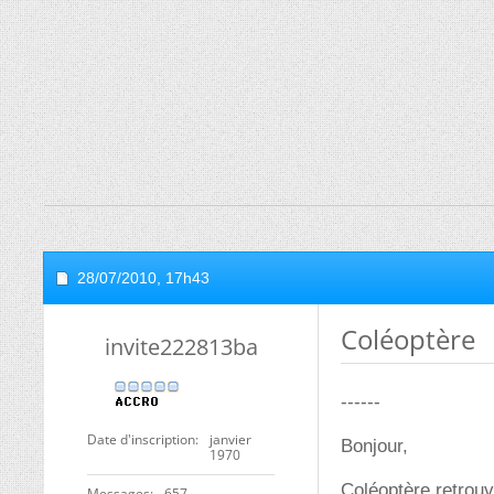
28/07/2010,
17h43
Coléoptère
invite222813ba
------
Date d'inscription
janvier
Bonjour,
1970
Coléoptère retrouv
Messages
657