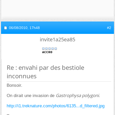
06/08/2010,
17h48
#2
invite1a25ea85
Re : envahi par des bestiole
inconnues
Bonsoir.
Gastrophysa polygoni
On dirait une invasion de
.
http://i1.treknature.com/photos/6135...d_filtered.jpg