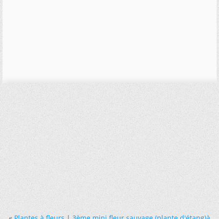
«
Plantes à fleurs
|
3ème mini fleur sauvage (plante d'étang)à