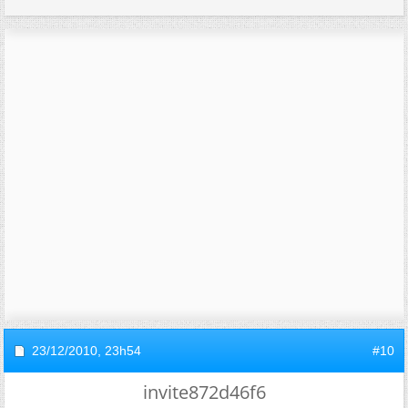
23/12/2010,
23h54
#10
invite872d46f6