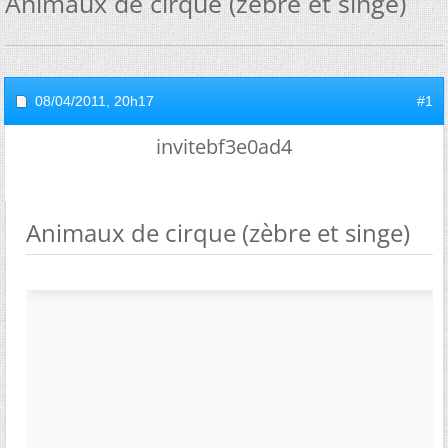
Animaux de cirque (zèbre et singe)
08/04/2011,
20h17
#1
invitebf3e0ad4
Animaux de cirque (zèbre et singe)