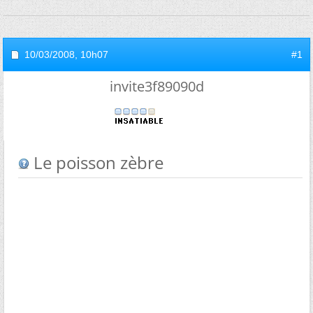
10/03/2008,
10h07
#1
invite3f89090d
Le poisson zèbre