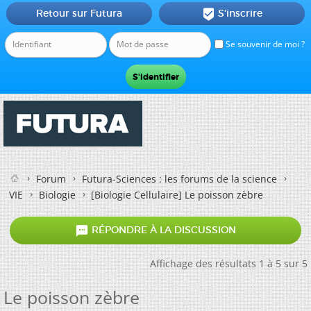
Retour sur Futura
S'inscrire

Se souvenir de moi ?
Forum
Futura-Sciences : les forums de la science
VIE
Biologie
[Biologie Cellulaire]
Le poisson zèbre

RÉPONDRE À LA DISCUSSION
Affichage des résultats 1 à 5 sur 5
Le poisson zèbre