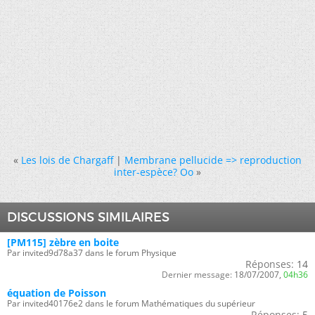
«
Les lois de Chargaff
|
Membrane pellucide => reproduction
inter-espèce? Oo
»
DISCUSSIONS SIMILAIRES
[PM115] zèbre en boite
Par invited9d78a37 dans le forum Physique
Réponses:
14
Dernier message:
18/07/2007,
04h36
équation de Poisson
Par invited40176e2 dans le forum Mathématiques du supérieur
Réponses:
5