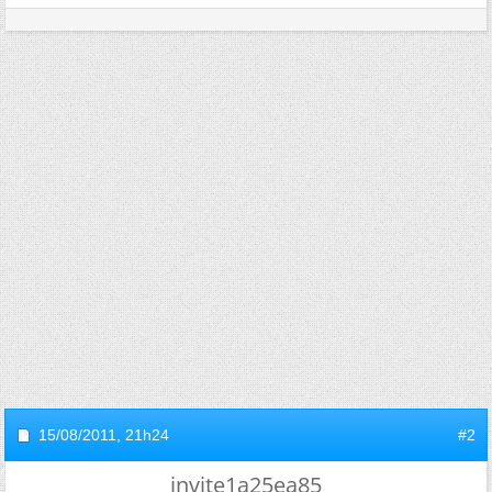
15/08/2011,
21h24
#2
invite1a25ea85