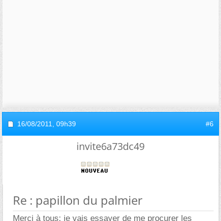
16/08/2011,
09h39
#6
invite6a73dc49
Re : papillon du palmier
Merci à tous; je vais essayer de me procurer les