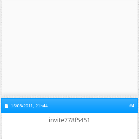
15/08/2011,
21h44
#4
invite778f5451