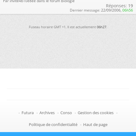
Par invite4b10e8ee dans le forum Biologie
Réponses:
19
Dernier message:
22/09/2006,
06h56
Fuseau horaire GMT +1. Il est actuellement
06h27
.
-
Futura
-
Archives
-
Conso
-
Gestion des cookies
-
Politique de confidentialité
-
Haut de page