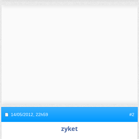
14/05/2012,
22h59
#2
zyket