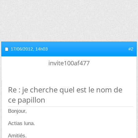
17/06/2012,
14h03
#2
invite100af477
Re : je cherche quel est le nom de
ce papillon
Bonjour,
Actias luna.
Amitiés.