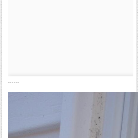
------