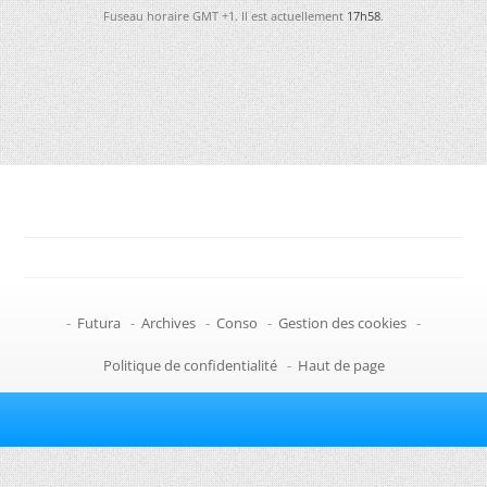
Fuseau horaire GMT +1. Il est actuellement
17h58
.
-
Futura
-
Archives
-
Conso
-
Gestion des cookies
-
Politique de confidentialité
-
Haut de page